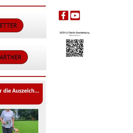
ETTER
PARTNER
Danksagung Annette Marsch für die Auszeichnung zur Sportlerin des Jahres 2025 Obedience im SGSV LV BB