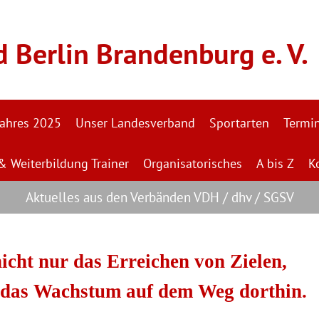
Berlin Brandenburg e. V.
Jahres 2025
Unser Landesverband
Sportarten
Termi
& Weiterbildung Trainer
Organisatorisches
A bis Z
K
Aktuelles aus den Verbänden VDH / dhv / SGSV
nicht nur das Erreichen von Zielen,
 das Wachstum auf dem Weg dorthin.