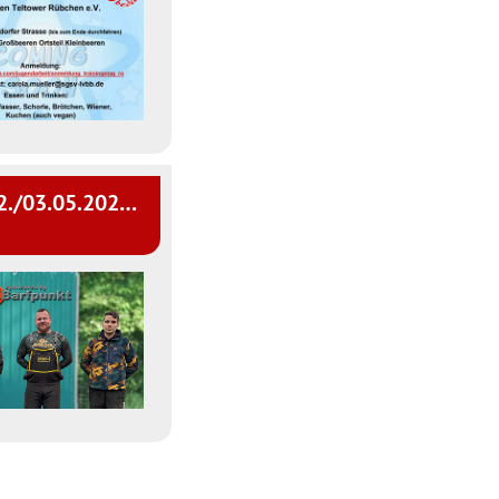
Wichtige Info LM IGP & IBGH 02./03.05.2026 beim HSV Berlin Karow e.V.