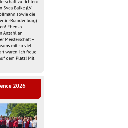
erschaft zu richten:
n Svea Balke (LV
Großmann sowie die
Berlin-Brandenburg)
gen! Ebenso
en Anzahl an
r Meisterschaft –
Teams mit so viel
t waren. Ich freue
auf dem Platz! Mit
ience 2026