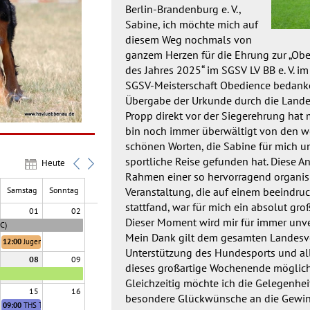
Berlin-Brandenburg e. V.,
Sabine, ich möchte mich auf
diesem Weg nochmals von
ganzem Herzen für die Ehrung zur „Obe
des Jahres 2025“ im SGSV LV BB e. V. i
SGSV-Meisterschaft Obedience bedanke
Übergabe der Urkunde durch die Land
Propp direkt vor der Siegerehrung hat m
bin noch immer überwältigt von den 
schönen Worten, die Sabine für mich u
sportliche Reise gefunden hat. Diese 
Heute
Rahmen einer so hervorragend organis
Veranstaltung, die auf einem beeindr
Samstag
Sonntag
stattfand, war für mich ein absolut groß
01
02
Dieser Moment wird mir für immer unve
C)
Mein Dank gilt dem gesamten Landesve
12:00
Jugend Trainingstag Agility
Unterstützung des Hundesports und alle
08
09
dieses großartige Wochenende möglic
Gleichzeitig möchte ich die Gelegenhe
haft/Jugendmeisterscha
15
16
IBGH (LV MV)
besondere Glückwünsche an die Gewin
09:00
THS Trainingstag für dhv Starter & neue Saison