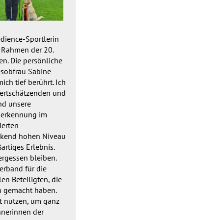
dience-Sportlerin
m Rahmen der 20.
n. Die persönliche
esobfrau Sabine
ich tief berührt. Ich
wertschätzenden und
nd unsere
Anerkennung im
ierten
uckend hohen Niveau
artiges Erlebnis.
rgessen bleiben.
rband für die
n Beteiligten, die
h gemacht haben.
it nutzen, um ganz
nerinnen der