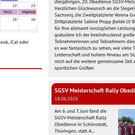
diesjährigen, 20. Obedience SGSV-Meist
22
23
Herzlichen Glückwunsch an die Siegeri
Rally
Abgesagt
Sachsen), die Zweitplatzierte Verena 
Obedien
!Rally
29
30
Drittplatzierte Sabine Propp (beide LV 
ce
Obedien
Turnier
ce
für ihre allesamt vorzüglichen Leistun
Turnier
05
06
gratuliere ich der beeindruckend groß
JM THS (SGSV)
Teilnehmerinnen und Teilnehmern diese
ook, iCal oder
SGSV Spürhundsport
es war fantastisch zu sehen, wie viele 
Trainerseminar /
Leidenschaft und hohem Niveau am Star
Rally
SHS-Seminar
Obedien
mich auf die weitere gemeinsame Zeit 
ce
sportlichen Grüßen
Turnier
SGSV Meisterschaft Rally Obed
18.06.2026
Am 6. und 7. Juni fand die
SGSV-Meisterschaft Rally
Obedience in Schönstedt,
Thüringen, statt. A...