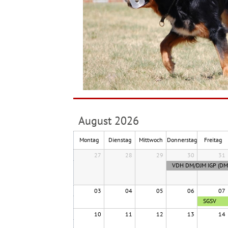
August 2026
Montag
Dienstag
Mittwoch
Donnerstag
Freitag
27
28
29
30
31
VDH DM/DJM IGP (DM
03
04
05
06
07
SGSV
Meistersc
10
11
12
13
14
ft IGP & 