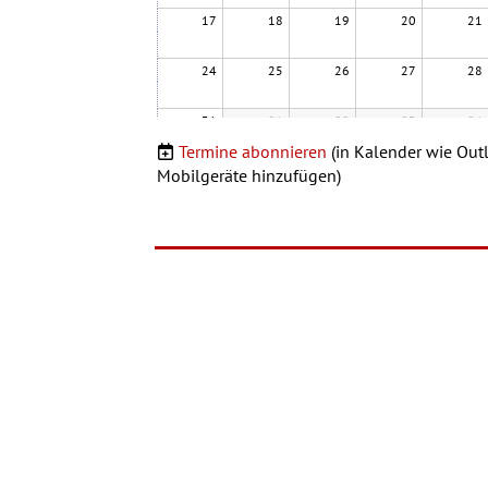
17
18
19
20
21
24
25
26
27
28
31
01
02
03
04
dhv DM/D
Termine abonnieren
(in Kalender wie Outl
Mobilgeräte hinzufügen)