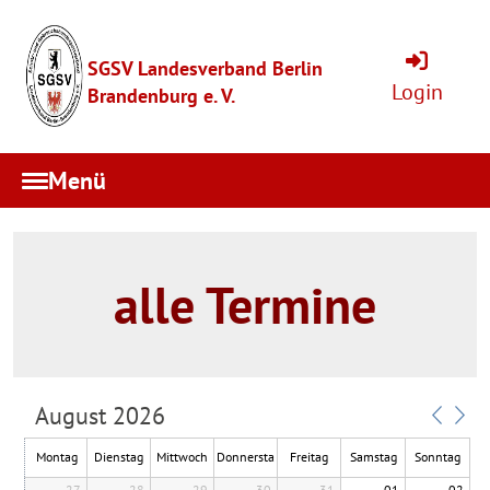
SGSV Landesverband Berlin
Login
Brandenburg e. V.
Menü
alle Termine
August 2026
Montag
Dienstag
Mittwoch
Donnersta
Freitag
Samstag
Sonntag
27
28
29
g
30
31
01
02